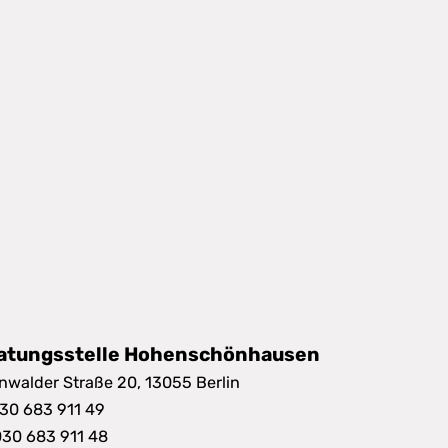
e.V., 2025.
ers.
atungsstelle Hohenschönhausen
nwalder Straße 20, 13055 Berlin
030 683 911 49
030 683 911 48