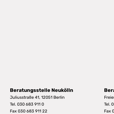
shilfe für Menschen mit geistiger Behinderung Bremen 
stiger Behinderung Bremen e.V., Illustrator Stefan Alb
Beratungsstelle Neukölln
Ber
Juliusstraße 41, 12051 Berlin
Freie
Tel. 030 683 911 0
Tel. 
Fax 030 683 911 22
Fax 