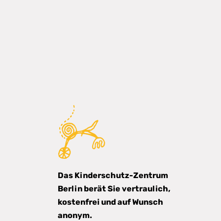
© Büro für Leichte Sprache, Leben
Die Bilder sind von:
© Lebenshilfe für Menschen mit gei
Das Kinderschutz-Zentrum
Berlin berät Sie vertraulich,
kostenfrei und auf Wunsch
anonym.