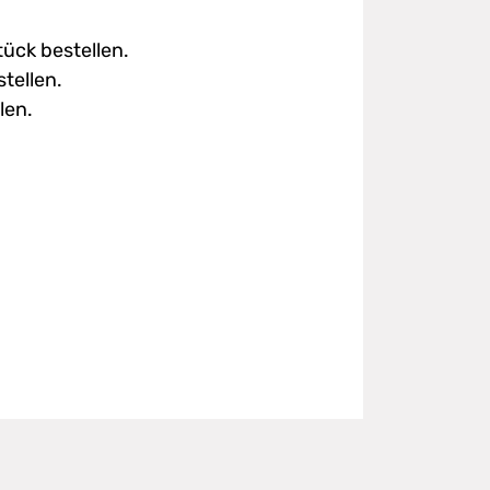
tück bestellen.
tellen.
len.