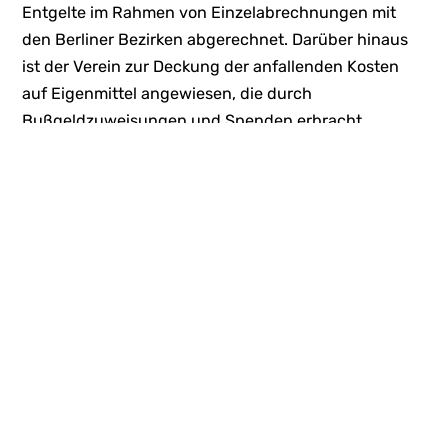
Entgelte im Rahmen von Einzelabrechnungen mit
den Berliner Bezirken abgerechnet. Darüber hinaus
ist der Verein zur Deckung der anfallenden Kosten
auf Eigenmittel angewiesen, die durch
Bußgeldzuweisungen und Spenden erbracht
werden.
GESCHÄFTSBERICHT 2019
8. Angaben zur Mittelverwendung
Die Mittel des Kinderschutz-Zentrum Berlin e.V.
werden nur für satzungsmäßige Zwecke verwendet
(s. Satzung § 2 Vereinszweck). Im Rahmen der
jährlichen Prüfung wird die zweckentsprechende