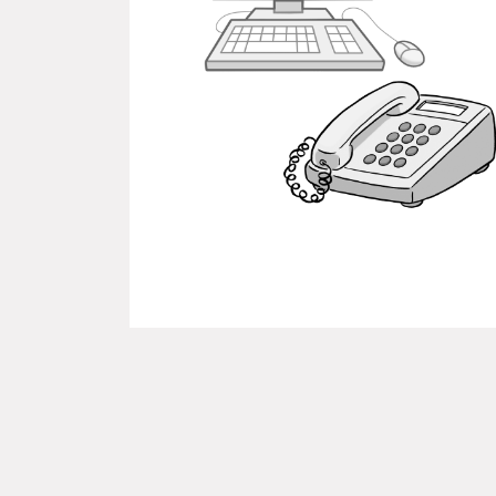
Der Text in Leichter Sprache ist
© Büro für Leichte Sprache, Leben
Die Bilder sind von: