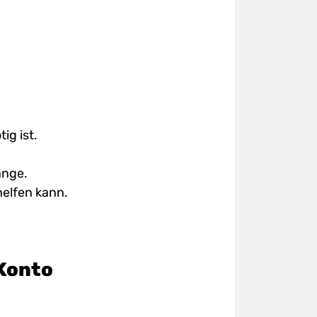
ig ist.
ange.
helfen kann.
-Konto