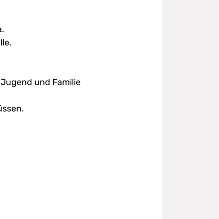
a.
le.
, Jugend und Familie
üssen.