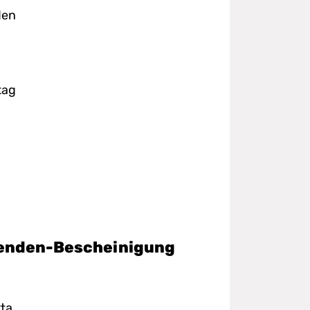
den
itag
Spenden-Bescheinigung
ta.